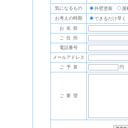
気になるもの
外壁塗装
屋
お考えの時期
できるだけ早
お 名 前
ご 住 所
電話番号
メールアドレス
ご 予 算
円
ご 要 望