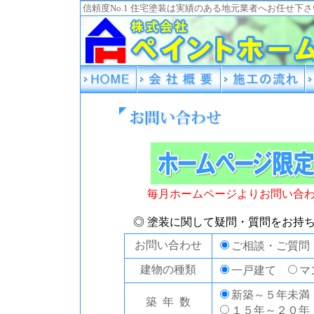
信頼度No.1 住宅塗装は実績のある地元業者へお任せ下
毎月ホームページよりお問い合
◎ 塗装に関して疑問・質問をお持
お問い合わせ
ご相談・ご質
建物の種類
一戸建て
マ
新築～５年未
築 年 数
１５年～２０